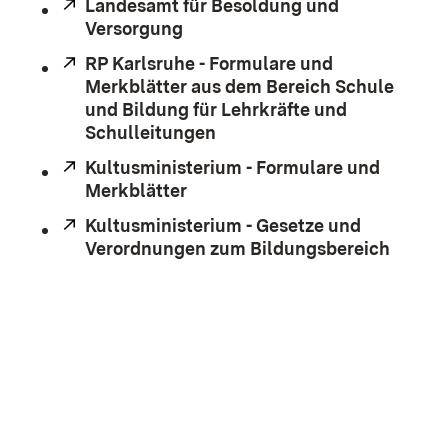
Extern:
Landesamt für Besoldung und
Versorgung
(Öffnet in neuem Fenster)
Extern:
RP Karlsruhe - Formulare und
Merkblätter aus dem Bereich Schule
und Bildung für Lehrkräfte und
Schulleitungen
(Öffnet in neuem Fenster)
Extern:
Kultusministerium - Formulare und
Merkblätter
(Öffnet in neuem Fenster)
Extern:
Kultusministerium - Gesetze und
Verordnungen zum Bildungsbereich
(Öffne