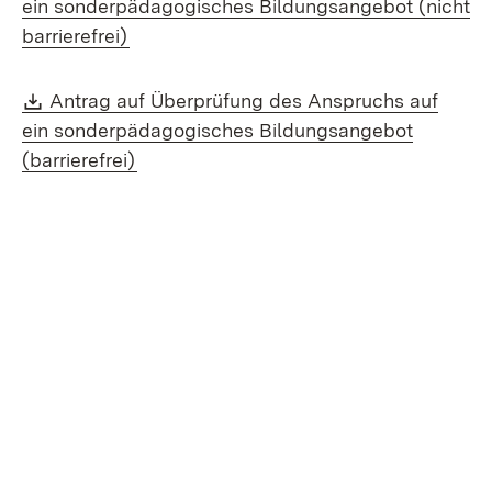
ein sonderpädagogisches Bildungsangebot (nicht
(Öffnet in neuem Fenster)
barrierefrei)
Download:
Antrag auf Überprüfung des Anspruchs auf
ein sonderpädagogisches Bildungsangebot
(Öffnet in neuem Fenster)
(barrierefrei)