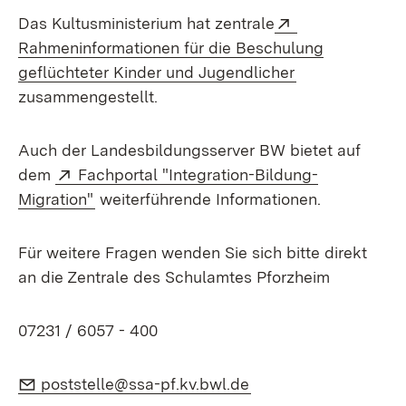
Extern:
Das Kultusministerium hat zentrale
Rahmeninformationen für die Beschulung
(Öffnet in neu
geflüchteter Kinder und Jugendlicher
zusammengestellt.
Auch der Landesbildungsserver BW bietet auf
Extern:
dem
Fachportal "Integration-Bildung-
(Öffnet in neuem Fenster)
Migration"
weiterführende Informationen.
Für weitere Fragen wenden Sie sich bitte direkt
an die Zentrale des Schulamtes Pforzheim
07231 / 6057 - 400
E-Mail:
(Öffnet in neuem Fen
poststelle@ssa-pf.kv.bwl.de