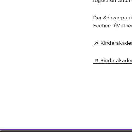
regulären Unter
Der Schwerpunk
Fächern (Mathem
Extern:
Kinderakade
Extern:
Kinderakade