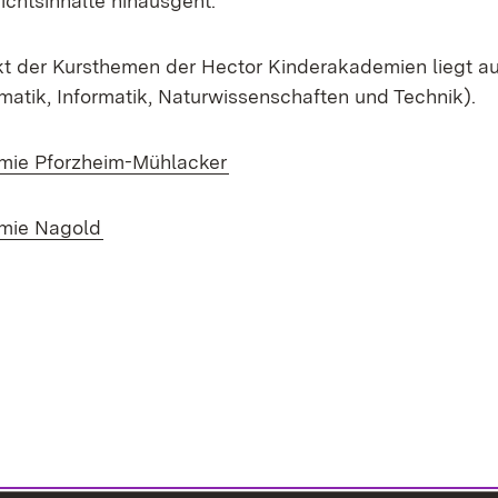
richtsinhalte hinausgeht.
t der Kursthemen der Hector Kinderakademien liegt a
atik, Informatik, Naturwissenschaften und Technik).
(Öffnet in neuem Fenster)
mie Pforzheim-Mühlacker
(Öffnet in neuem Fenster)
mie Nagold