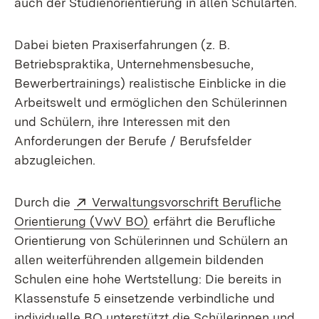
auch der Studienorientierung in allen Schularten.
Dabei bieten Praxiserfahrungen (z. B.
Betriebspraktika, Unternehmensbesuche,
Bewerbertrainings) realistische Einblicke in die
Arbeitswelt und ermöglichen den Schülerinnen
und Schülern, ihre Interessen mit den
Anforderungen der Berufe / Berufsfelder
abzugleichen.
Extern:
Durch die
Verwaltungsvorschrift Berufliche
(Öffnet in neuem Fenster)
Orientierung (VwV BO)
erfährt die Berufliche
Orientierung von Schülerinnen und Schülern an
allen weiterführenden allgemein bildenden
Schulen eine hohe Wertstellung: Die bereits in
Klassenstufe 5 einsetzende verbindliche und
individuelle BO unterstützt die Schülerinnen und