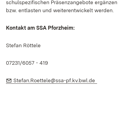
schulspezifischen Präsenzangebote ergänzen
bzw. entlasten und weiterentwickelt werden.
Kontakt am SSA Pforzheim:
Stefan Röttele
07231/6057 - 419
E-Mail:
(Öffnet in neu
Stefan.Roettele@ssa-pf.kv.bwl.de