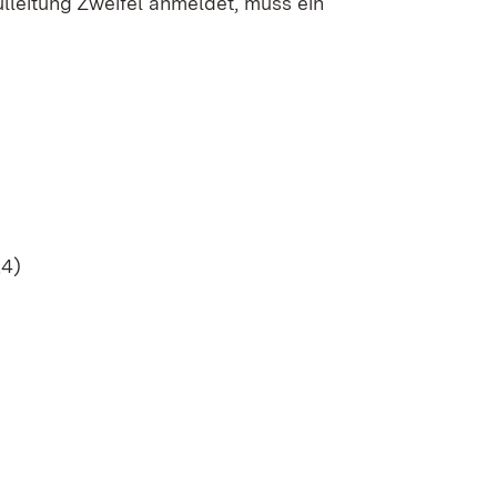
ulleitung Zweifel anmeldet, muss ein
,4)