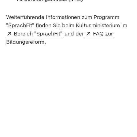
Weiterführende Informationen zum Programm
"SprachFit" finden Sie beim Kultusministerium im
Extern:
(Öffnet in neuem Fenster)
Extern:
Bereich "SprachFit"
und der
FAQ zur
(Öffnet in neuem Fenster)
Bildungsreform
.