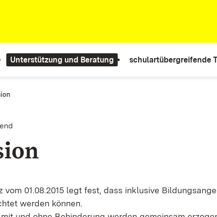
Unterstützung und Beratung
schulartübergreifende
sion
fend
sion
 vom 01.08.2015 legt fest, dass inklusive Bildungsange
chtet werden können.
er mit und ohne Behinderung werden gemeinsam erzoge