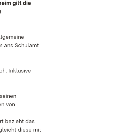
eim gilt die
n
allgemeine
m ans Schulamt
h. Inklusive
 seinen
en von
t bezieht das
leicht diese mit