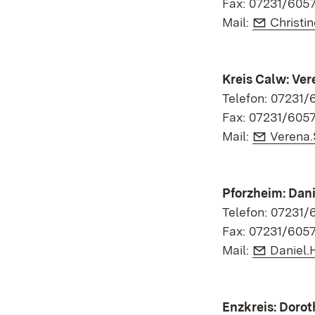
Fax: 07231/605
E-Mail:
Mail:
Christi
Kreis Calw: Ver
Telefon: 07231/
Fax: 07231/605
E-Mail:
Mail:
Verena.
Pforzheim: Dani
Telefon: 07231/
Fax: 07231/605
E-Mail:
Mail:
Daniel.
Enzkreis: Doro