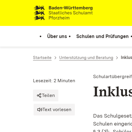
Zum Inhalt springen
Link zur Startseite
Über uns
Schulen und Prüfungen
Startseite
Unterstützung und Beratung
Inklu
Schulartübergrei
Lesezeit: 2 Minuten
Inklu
Teilen
Text vorlesen
Das Schulgesetz
Schulen eingeri
§ 3 (3): „Schül