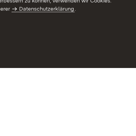
erbessern zu können, verwenden wir Cookies.
serer
Datenschutzerklärung
.
haltsübersicht
Kontakt
Impressum
Datenschutz
Benut