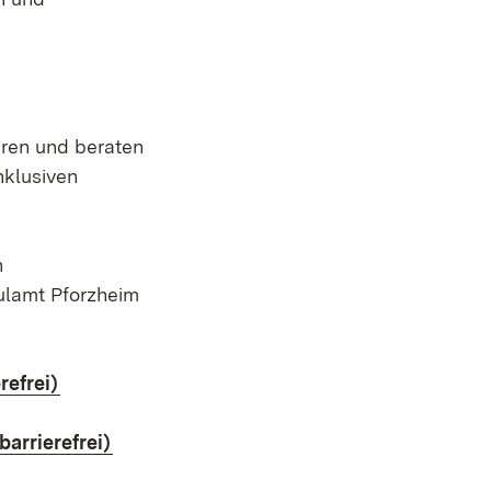
ieren und beraten
nklusiven
n
ulamt Pforzheim
(Öffnet in neuem Fenster)
refrei)
(Öffnet in neuem Fenster)
arrierefrei)