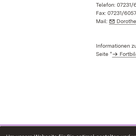
Telefon: 07231/
Fax: 07231/605
E-Mail:
Mail:
Doroth
Informationen z
Seite "
Fortbi