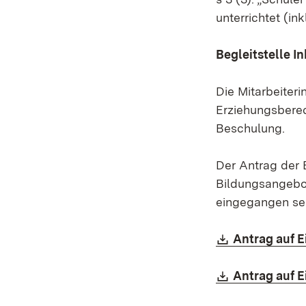
unterrichtet (ink
Begleitstelle I
Die Mitarbeiteri
Erziehungsberech
Beschulung.
Der Antrag der 
Bildungsangeb
eingegangen sei
Download:
Antrag auf E
Download:
Antrag auf E