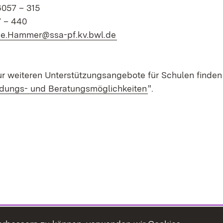
6057 – 315
7 – 440
(Öffnet in neuem Fenster)
ee.Hammer@ssa-pf.kv.bwl.de
ur weiteren Unterstützungsangebote für Schulen finden 
ldungs- und Beratungsmöglichkeiten
".